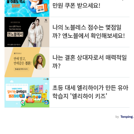
알
글
아
쓰
두
기
면 
쓸
모
있
는 
정
보
를 
공
유
합
니
다.