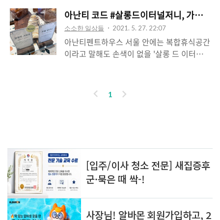
아난티 코드 #살롱드이터널저니, 가끔 쉬
소소한 일상들
2021. 5. 27. 22:07
아난티펜트하우스 서울 안에는 복합휴식공간
이라고 말해도 손색이 없을 '살롱 드 이터널
저니' 라는 공간이 있습니다. ​ ​ 먼저, 문을 열
고 들어가서 가장 먼저 보이는 전세계 음식을
맛 볼 수 있는 카페 그리고 베이커리가 있습
이
다
1
니다. 다양한 종류의 빵과 커피를 맛볼 수가
전
음
있고요. ​ ​ 그 옆쪽 한 공간에는 고급 식료품과
레피시 패키지를 제안하는 신개념 식료품점
이 있습니다. ​ ​ 카페와 베이커리를 마주보고
인기포스트
우측 방향으로는 새로운 소비 이념을 실현한
(?) 편집숍에서 모자, 양말, 의류, 화장품 등을
판매하고 있습니다. 조금 더 안쪽으로 들어가
보면 지적 소양을 나눌 수 있는 서점이 있습
ABOUT
LINK
ADMIN
니다. 이곳에서는 평소 쉽게 접할 수 없던 한
ME
정판 도서와 다양한 클래스를 통해서 세상에
admin
대한 새로운 안목을 키우고, 여유롭게 ..