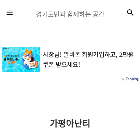
경
검
메뉴
경기도민과 함께하는 공간
기
도
민
과
함
께
하
는
공
간
가평아난티