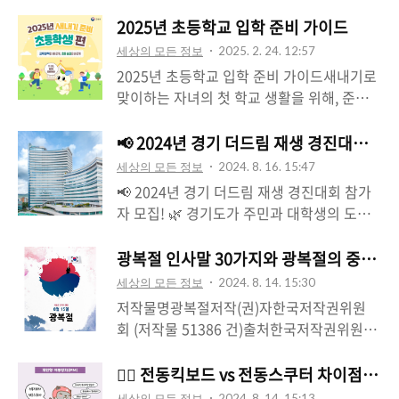
2025년 초등학교 입학 준비 가이드
세상의 모든 정보
2025. 2. 24. 12:57
2025년 초등학교 입학 준비 가이드새내기로
맞이하는 자녀의 첫 학교 생활을 위해, 준비
물부터 마음가짐까지 꼼꼼하게 확인해보세
요.1. 입학 전 준비물, 이것만은 꼭 챙기세요!
📢 2024년 경기 더드림 재생 경진대회 참가
책가방 및 실내화: 자녀가 학교 생활 중에 사
세상의 모든 정보
2024. 8. 16. 15:47
용할 책가방과 실내화를 미리 준비하여, 학교
📢 2024년 경기 더드림 재생 경진대회 참가
에 필요한 준비물을 체크하세요.필수 예방접
자 모집! 🌿 경기도가 주민과 대학생의 도시
종: 입학 전에 반드시 완료해야 하는 예방접
재생 아이디어를 모집합니다! 이번 경진대회
종 사항을 확인하시어, 건강한 학교 생활을
는 혁신적인 아이디어를 발굴해 2025년 도시
광복절 인사말 30가지와 광복절의 중요성
시작할 수 있도록 도와주세요.등·하교 동선
재생사업에 반영할 계획인데요, 특히 대학생
세상의 모든 정보
2024. 8. 14. 15:30
파악: 자녀가 안전하게 등·하교할 수 있도록,
아이디어 부문이 신설되어 청년들의 창의적
저작물명광복절저작(권)자한국저작권위원
집과 학교 사이의 동선을 미리 점검해보시는
제안을 기다리고 있습니다! 💡💼 모집 분야:
회 (저작물 51386 건)출처한국저작권위원회
것이 좋습니다.2. 입학 준비, 마음가짐부터 탄
주민참여 분야: 지역 공동체 활성화, 맞춤형
이용조건 한국저작권위원회 의 "광복절"
탄하게규칙적인 생활습관: 아침과 저녁의 생
콘텐츠 등 주민 공모 아이디어대학생 아이디
은 CC BY 라이선스로 제공됩니다. 광복절의
🚴‍♂️ 전동킥보드 vs 전동스쿠터 차이점 및 도로
활습관을 미리 점검하고 규칙적인 일과를 만
어 분야: 원도심 쇠퇴지역 활성화를 위한 창
중요성광복절은 1945년 8월 15일, 대한민국
들어주세요. 이를 통해 자녀가 새로운 환경에
세상의 모든 정보
2024. 8. 14. 15:13