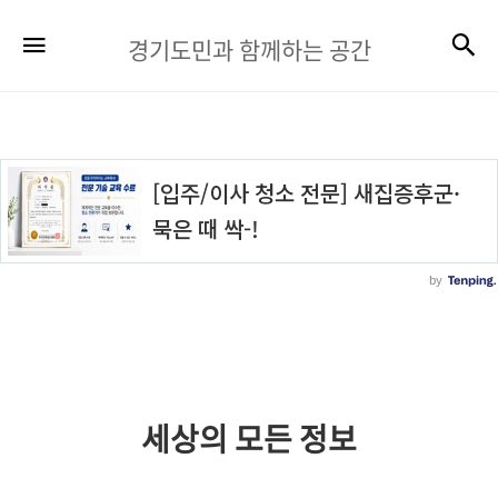
경
검
메뉴
경기도민과 함께하는 공간
기
도
민
과
함
께
하
는
공
간
세상의 모든 정보