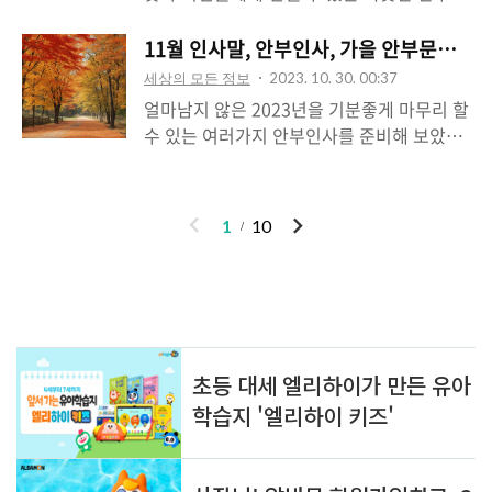
경기를 즐기세요!" "우리 모두 배드민턴을 사
사를 준비해 보았습니다. 따뜻한 입동 인사를
을 통해 신청 (https://apply.jobaba.net/)
랑하고 즐깁니다. 이 대회를 통해 서로의 열
전합니다. 추운 겨울을 기운차게 시작하세요!
11월 인사말, 안부인사, 가을 안부문자 보
📞 문의: 기업지원팀 (031-270-9788, 9786..
정과 친목을 나누며 더욱 성장하는 계기가 되
추운 날씨 속에서도 마음은 따뜻하게, 입동을
세상의 모든 정보
2023. 10. 30. 00:37
길 바랍니다." "최고의 성적을 얻는 것도 중
맞이해 보냅니다. 입동에 당신에게 포근한 행
얼마남지 않은 2023년을 기분좋게 마무리 할
요하지만, 스포츠의 진정한 가치는 당신이 배
복과 따스한 사랑이 함께하길 기원합니다. 추
수 있는 여러가지 안부인사를 준비해 보았습
운 것과 동료들과의 협력입니다. 그리고 항상
운 겨울이 시작되는 오늘, 행운과 기쁨이 가
니다. 11월의 첫날 따뜻한 마음을 지인들에게
배울 수 있는 것은 무궁무진합니다." "자신의
득한 날이 되기를 기원합니다. 입동에는 따뜻
전해보시기 바랍니다. 이른 아침 전해져 오는
한계를 넘어 성장하려면 도전이 필요합니다.
한 차와 함께 포근한 시간을 보내시길 바랍니
애정이 넘치는 안부인사는 기분좋은 하루를
지금까지의 경험을 쌓고, 더 나은 선수로 거
이
다
1
10
다. 추운 날씨에도 불구하고 따뜻한 마음으로
만들어 줍니다. 안녕하세요! 새로운 달이 시
듭나는 ..
전
음
모든 것을 이겨내길 기원합니다. 겨울의 찬바
작되었네요. 이번 달에도 좋은 일만 가득하길
람이 불어와도 마음은 항상 따뜻하게, 입동을
바라요! 안녕하세요! 11월이 시작되었어요.
맞이하시길 바랍니다. 새로운 계절, 새로운
신선한 시작과 함께 행복한 일들이 가득하길
시작을 맞이하는 입동에 행복과 기운찬 에너
인기포스트
기대해봐요. 안녕하세요! 새로운 달의 시작을
지가 넘치길 기대합니다. 겨울의 첫날, 행운
축하해요. 11월에는 행운과 행복이 늘 함께하
과 웃음이 가득한 ..
길 바라요. 안녕하세요! 새로운 달이 찾아왔
어요. 이번 달에는 모든 것이 원하는 대로 흘
ABOUT
LINK
ADMIN
러가길 기원합니다. 안녕하세요! 11월이 시
ME
작되었어요. 추운 날씨에도 미소 지으면서 행
admin