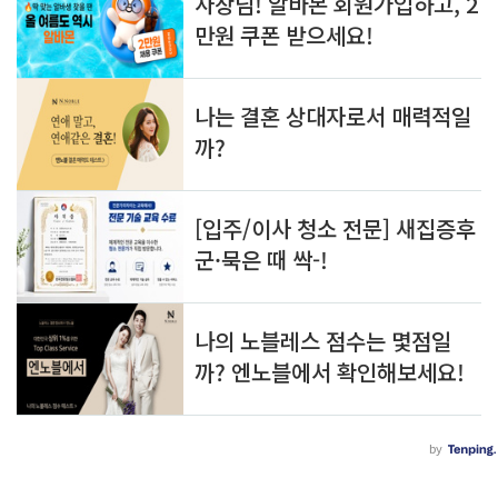
복한 순간들을 만들어보아요! 안녕하세요! 새
알
글
로운 달이 ..
아
쓰
두
기
면 
쓸
모
있
는 
정
보
를 
공
유
합
니
다.