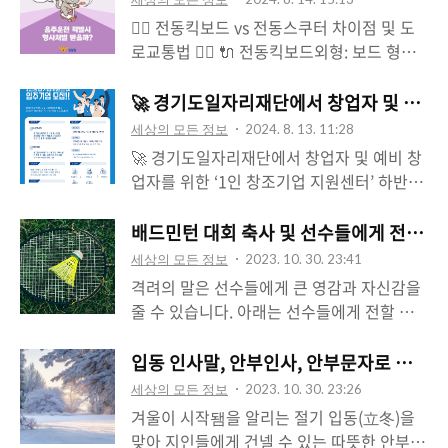
의적인 제안 (예산 1억 원 범위)🏆 시상 내역:
이 일제의 식민 지배에서 벗어나 독립을 쟁취
보다 쉽게 적응할 ..
🚴‍♂️ 전동킥보드 vs 전동스쿠터 차이점 및 도
대상: 500만 원 (2개 팀)최우수상: 300만 원
한 날을 기념하는 중요한 날입니다. 이 날은
로교통법 🚴‍♀️ 🔌 전동킥보드외형: 보드 형태
(2개 팀)우수상: 200만 원 (4개 팀) 총 2,400
단순한 공휴일이 아니라, 오랜 기간 동안의
로 핸들만 있고, 발판이 좁아요.속도: 보통 시
만 원의 상금이 여러분을 기다립니다!특히,
억압과 고통 속에서도 자주독립을 향한 민족
속 25km 이하로 제한됩니다.휴대성: 접이식
🚀 경기도일자리재단에서 창업자 및 예비 
본선 발표심사에서는 경기사랑 도민 참여단
의 열망과 노력이 결실을 맺은 날입니다. 특
으로 휴대가 용이해요.주 용도: 짧은 거리 이
이 청중 평가단으로 참여해 더욱 ..
세상의 모든 정보
2024. 8. 13. 11:28
히, 광복절은 대한민국의 자긍심과 독립 정신
동이나 도심에서의 빠른 이동 수단.🛵 전동스
🚀 경기도일자리재단에서 창업자 및 예비 창
을 되새기며, 현재 우리가 누리는 자유와 평
쿠터외형: 작은 오토바이와 비슷한 외관으로,
업자를 위한 ‘1인 창조기업 지원센터’ 하반기
화가 수많은 독립 운동가들의 희생을 통해 이
좌석이 있고 발판이 넓어요.속도: 일부 모델
입주기업을 모집합니다!🗓️ 접수기간: 8월 29
루어졌음을 기억하게 합니다. 역사를 배워야
은 시속 45km까지 달릴 수 있어요.안정성:
일 ~ 9월 2일 오후 4시까지📍 신청 대상:경기
배드민턴 대회 축사 및 선수들에게 전하는
하는 이유과거의 실수를 반복하지 않기 위해:
넓은 발판과 좌석 덕분에 장거리 주행에도 적
도 내 주소를 둔 1인 창조기업 예비 창업자경
역사를 배우는 것은 과거의 잘못을 되풀이하
세상의 모든 정보
2023. 10. 30. 23:41
합해요.주 용도: 비교적 긴 거리 이동이나 출
기도 내 사무소를 둔 창업 7년 이내의 1인 창
지 않기 위해 필요합니다. ..
격려의 말은 선수들에게 큰 영감과 자신감을
퇴근용.⚖️ 도로교통법 적용 여부두 기기 모두
조기업 창업자📌 혜택:용인시 기흥구 소재 남
줄 수 있습니다. 아래는 선수들에게 전할 수
원동기장치자전거로 분류되며, 만 16세 이상
부사업본부 내 공용 사무공간 및 사무기기 무
있는 격려의 말 몇 가지입니다! "모든 경기는
이어야 운전할 수 있어요.면허가 필요하며,
상 이용창업 관련 교육, 전문가 자문, 네트워
새로운 도전이자 기회입니다. 자신을 믿고 최
입동 인사말, 안부인사, 안부문자로 따뜻한
헬멧 착용이 필수입니다.보도 주행은 불가하
크 구축 등 무료 지원사업화 및 마케팅 비용
선을 다하면 항상 승리는 함께합니다." "어떤
고, 자전거 도로나 차도로만 주행해야..
세상의 모든 정보
2023. 10. 30. 23:26
지원 가능한 ‘선택형 사업’ 참여 기회💡 입주
결과가 나오더라도 노력한 만큼은 절대로 소
겨울이 시작됌을 알리는 절기 입동(立冬)을
기간: 기본 6개월, 최대 3년까지 연장 가능📩
중하고 손색이 없습니다. 오늘도 열심히 뛰어
맞아 지인들에게 건넬 수 있는 따뜻한 안부인
접수방법: 경기도일자리재단 통합접수시스템