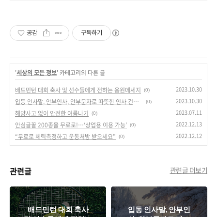
공감
구독하기
'
세상의 모든 정보
' 카테고리의 다른 글
2023.10.30
배드민턴 대회 축사 및 선수들에게 전하는 응원메세지
(0)
2023.10.30
입동 인사말, 안부인사, 안부문자로 따뜻한 인사 건네기
(0)
2023.07.11
해양사고 없이 안전한 여름나기
(0)
2022.12.13
안심글꼴 200종을 무료로!…‘상업용 이용 가능’
(0)
2022.12.12
“무료로 체력측정하고 운동처방 받으세요”
(0)
관련글
관련글 더보기
배드민턴 대회 축사
입동 인사말, 안부인