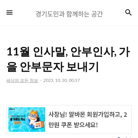
경
검
메뉴
경기도민과 함께하는 공간
기
도
민
11월 인사말, 안부인사, 가
과
함
을 안부문자 보내기
께
세상의 모든 정보
2023. 10. 30. 00:37
하
는
공
간