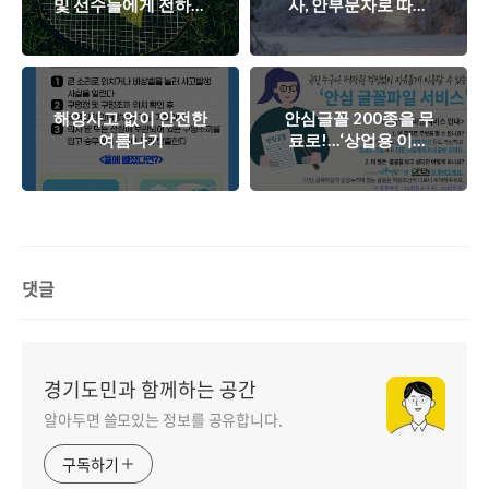
및 선수들에게 전하는
사, 안부문자로 따뜻
응원메세지
한 인사 건네기
해양사고 없이 안전한
안심글꼴 200종을 무
여름나기
료로!…‘상업용 이용
가능’
댓글
경기도민과 함께하는 공간
알아두면 쓸모있는 정보를 공유합니다.
구독하기