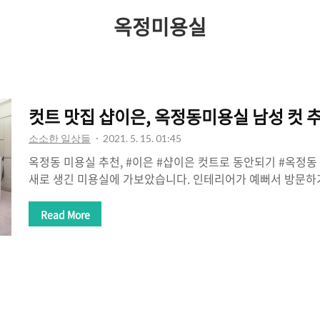
간
옥정미용실
컷트 맛집 샵이은, 옥정동미용실 남성 컷 
소소한 일상들
2021. 5. 15. 01:45
옥정동 미용실 추천, #이은 #샵이은 컷트로 동안되기 #옥정동
새로 생긴 미용실에 가보았습니다. 인테리어가 예뻐서 방문하기
떠실까 궁금했었습니다. 기대를 가득 품고 찾아가본 옥정동 
한 샵이은 미용실은 매일 11:00 - 20:00 까지 영업을 하고
Read More
다. 샵이은 미용실의 위치는 옥정동 CGV 2층에 있습니다 :) 
장님께 말씀드리면 무료 주차를 해주시더라고요~! ​ 평소 제 
머리가 말을 잘 듣는(?) 그런 머리였습니다. 그래서 주기적으로
려갈 즈음에는 어김없이 옆부분이 붕떠서 미용실에 가야만 
크게 벗..