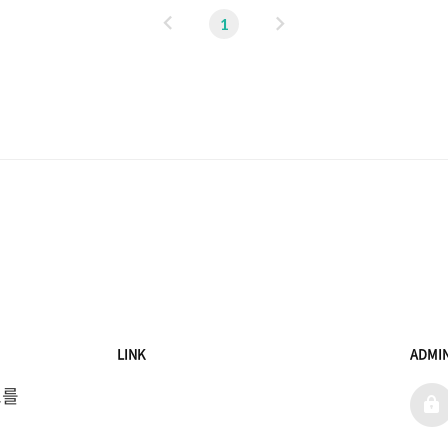
이
다
1
전
음
LINK
ADMI
를 
admi