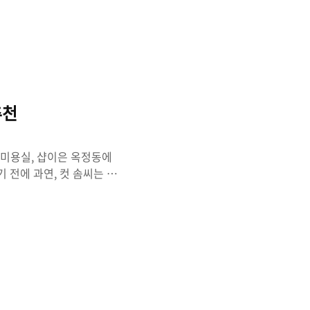
추천
 미용실, 샵이은 옥정동에
 전에 과연, 컷 솜씨는 어
샵이은 미용실 옥정동에 위치
 매주 일요일은 휴무라고 합니
주차도 CGV건물에 하시고 원
머리는 직모로 파마를 해야만
 파마를 해왔고, 파마가 풀
했었어요~ 기존스타일에서