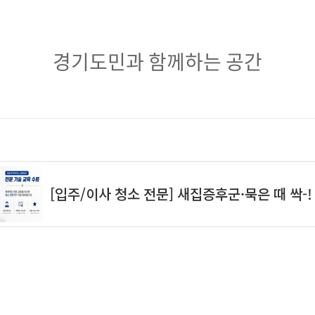
경
경기도민과 함께하는 공간
기
도
민
과
함
께
하
는
공