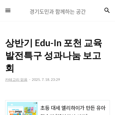
경
검
메뉴
경기도민과 함께하는 공간
기
도
민
상반기 Edu-In 포천 교육
과
함
발전특구 성과나눔 보고
께
회
하
는
카테고리 없음
2025. 7. 18. 23:29
공
간