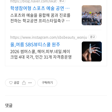
https://blog.naver.com/likat
광고
학생참여형 스포츠 예술 공연 화
성시 예술탐구 우수공연팀
스포츠와 예술을 융합해 꿈과 진로를
전하는 학교공연 프리스타일축구 프
리스타일농구 더블더치 댄스퍼포먼
스
https://www.instagram.com/sbsbeauty_wonju
광고
올,여름 SBS뷰티스쿨 원주
2026 썸머스쿨, 헤어.피부.네일.메이
크업 4대 국가, 민간 31개 자격증운영
공감
구독하기
댓글