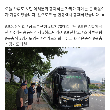
오늘 하루도 시민 여러분과 함께하는 자리가 제게는 큰 배움이
자 기쁨이었습니다. 앞으로도 늘 현장에서 함께하겠습니다. 🙏
#포동산악회 #삼도봉산행 #포천70대축구단 #포천종합체육
관 #국기원승품단심사 #청소년격려 #포천향교 #초하루분향
#윤충식 #경기도의원 #경기도의회 #수호1004윤충식 #윤충
식경기도의원