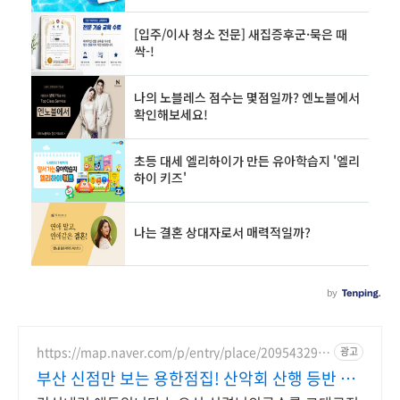
https://map.naver.com/p/entry/place/209543299
광고
2
부산 신점만 보는 용한점집! 산악회 산행 등반 정
상등정