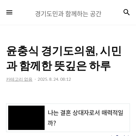
경
검
메뉴
경기도민과 함께하는 공간
기
도
민
윤충식 경기도의원, 시민
과
함
과 함께한 뜻깊은 하루
께
카테고리 없음
2025. 8. 24. 08:12
하
는
공
간