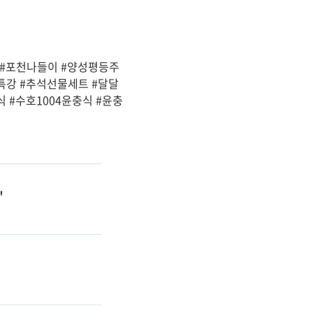
 #포천나들이 #양성평등주
특강 #추석선물세트 #달달
 #수호1004윤충식 #윤충