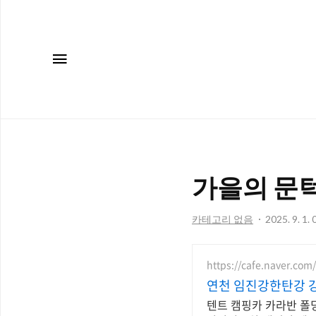
메뉴
가을의 문턱
카테고리 없음
2025. 9. 1. 
https://cafe.naver.co
연천 임진강한탄강 
텐트 캠핑카 카라반 폴