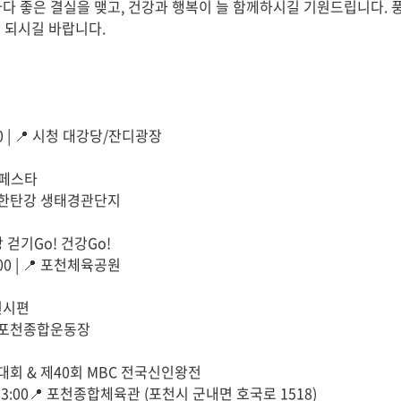
일마다 좋은 결실을 맺고, 건강과 행복이 늘 함께하시길 기원드립니다.
 되시길 바랍니다.
0:00 | 📍 시청 대강당/잔디광장
든페스타
 | 📍 한탄강 생태경관단지
 걷기Go! 건강Go!
1:00 | 📍 포천체육공원
천시편
| 📍 포천종합운동장
대회 & 제40회 MBC 전국신인왕전
작 13:00📍 포천종합체육관 (포천시 군내면 호국로 1518)