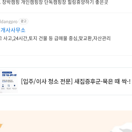
트 장박캠핑 개인캠핑장 단독캠핑장 힐링휴양하기 좋은곳
간
/ddangpro
광고
중개사사무소
 사고,24시간,토지 건물 등 급매물 중심,맞교환,자산관리