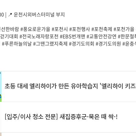
~22:00 | 📍 운천시외버스터미널 부지
선선한바람 #풍요로운가을 #포천시 #포천행사 #포천축제 #포천가을
천걷기대회 #전국노래자랑포천 #EBS번개맨 #교통안전강연 #한문철
#푸른하늘의날 #그땐그랬지축제 #경기도의회 #경기도의원 #윤충식