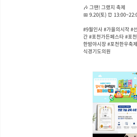
🎶 그땐! 그랬지 축제
📅 9.20(토) ⏰ 13:00
#9월인사 #가을의시작 #
간 #포천가든페스타 #포
한밤야시장 #포천한우축제 
식경기도의원