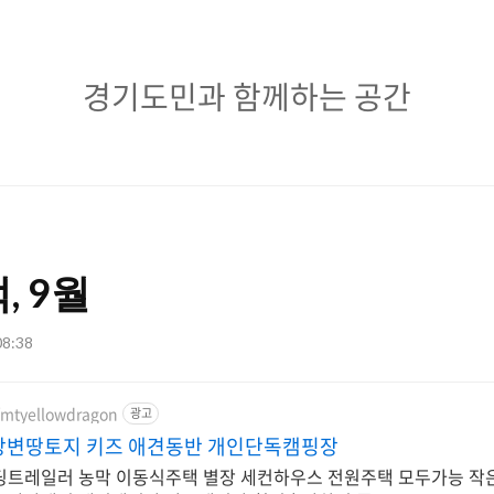
경
경기도민과 함께하는 공간
기
도
민
과
, 9월
함
께
08:38
하
m/mtyellowdragon
광고
는
강변땅토지 키즈 애견동반 개인단독캠핑장
공
딩트레일러 농막 이동식주택 별장 세컨하우스 전원주택 모두가능 작