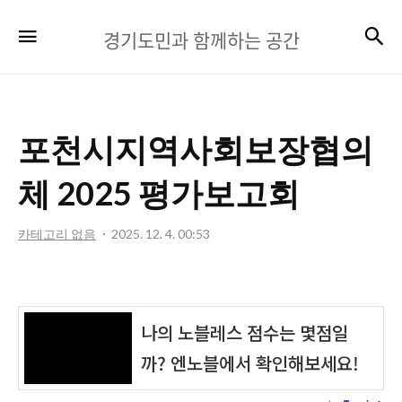
경
검
메뉴
경기도민과 함께하는 공간
기
도
민
포천시지역사회보장협의
과
함
체 2025 평가보고회
께
카테고리 없음
2025. 12. 4. 00:53
하
는
공
간