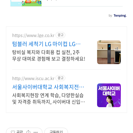
https://www.lge.co.kr
광고
텀블러 세척기 LG 마이컵 LG마
이컵 무상대여신청
탕비실 복지와 다회용 컵 실천, 2주
무상 대여로 경험해 보고 결정하세요!
http://www.iscu.ac.kr
광고
서울사이버대학교 사회복지전공
2026 가을학기 신편입생
사회복지현장 연계 학습, 다양한실습
및 자격증 취득까지, 사이버대 신입생
수 1위 장학금 지급 1위, 학사 석사 박
사 온라인복수학위까지
공감
구독하기