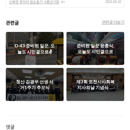
2022.04.10
신북면 못자리 일손돕기, #풍년기원
(0)
관련글
관련글 더보기
D-43 준비된 일꾼, 오
준비된 일꾼 윤충식,
오늘도 시민곁으로
늘도 시민곁으로✌
청산 김광우 선생 서
제3회 포천시사회복
거1주기 추모식
지사의날 기념식 및
우수사회복지사 표창
댓글