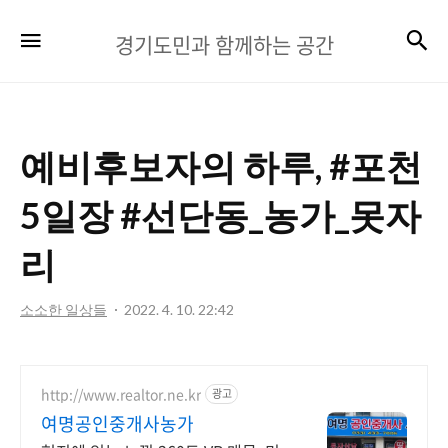
경
검
메뉴
경기도민과 함께하는 공간
기
도
민
예비후보자의 하루, #포천
과
함
5일장 #선단동_농가_못자
께
리
하
는
소소한 일상들
2022. 4. 10. 22:42
공
간
http://www.realtor.ne.kr
광고
여명공인중개사농가