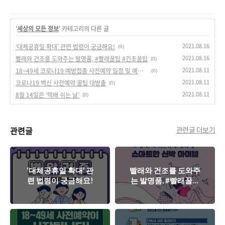
'
세상의 모든 정보
' 카테고리의 다른 글
2021.08.16
‘대체공휴일 확대’ 관련 법령이 궁금해요!
(0)
2021.08.16
빨래와 건조를 도와주는 발명품, #빨래꿀팁 #건조꿀팁
(0)
2021.08.11
18~49세 코로나19 예방접종 사전예약 일정 및 예약방법, 누리집!
(0)
2021.08.11
코로나19 백신 사전예약 꿀팁 대방출
(0)
2021.08.11
8월 14일은 ‘택배 쉬는 날’
(0)
관련글
관련글 더보기
‘대체공휴일 확대’ 관
빨래와 건조를 도와주
련 법령이 궁금해요!
는 발명품, #빨래꿀팁
#건조꿀팁