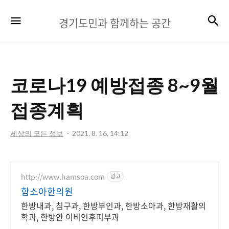
경
검
메뉴
경기도민과 함께하는 공간
기
도
민
코로나19 예방접종 8~9월
과
함
접종계획
께
세상의 모든 정보
2021. 8. 16. 14:12
하
는
공
http://www.hamsoa.com
광고
함소아한의원
간
한방내과, 침구과, 한방부인과, 한방소아과, 한방재활의
학과, 한방안 이비인후피부과