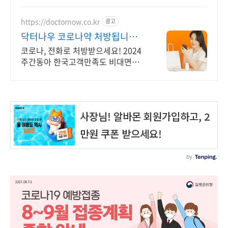
https://doctornow.co.kr
광고
닥터나우 코로나약 처방됩니다
365일 24시간 진료가능
코로나, 전화로 처방받으세요! 2024
주간동아 한국고객만족도 비대면진
료앱 1위