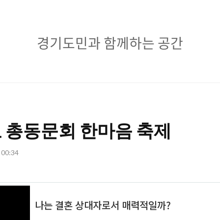
경
경기도민과 함께하는 공간
기
도
민
과
 총동문회 한마음 축제
함
께
. 00:34
하
는
공