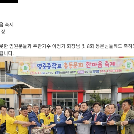
간
음 축제
동장
한 임원분들과 주관기수 이정기 회장님 및 8회 동문님들께도 축하와
립니다.