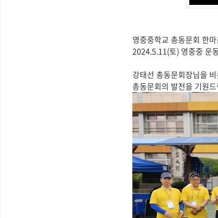
영중중학교 총동문회 한마
2024.5.11(토) 영중중 운
강태선 총동문회장님을 비롯
총동문회의 발전을 기원드