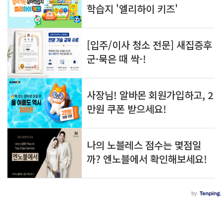
알
글
아
쓰
두
기
면 
쓸
모
있
는 
정
보
를 
공
유
합
니
다.