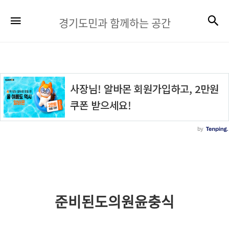
경
검
메뉴
경기도민과 함께하는 공간
기
도
민
과
함
께
하
는
공
간
준비된도의원윤충식