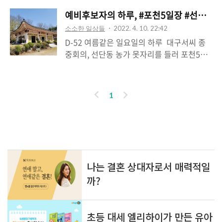
예비후보자의 하루, #포천5일장 #선단동
소소한 일상들
2022. 4. 10. 22:42
D-52 여름같은 일요일의 하루 ​ 대구서씨 종
중회의, 선단동 농가 못자리를 들러 포천5일
장에서 시민분들께 지지를 호소하며 인사드
렸습니다. 알아보시고 반갑게 인사 받아주시
는 어르신들의 미소와 격려말씀에 기운이 절
이
다
1
로 솟아났습니다...ㅎ ​ 똑바로 일할 도의원, 끝
전
음
까지 잘할 사람...윤충식!!!
인기포스트
ABOUT
LINK
ADMIN
ME
admin