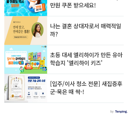
알
글
아
쓰
두
기
면 
쓸
모
있
는 
정
보
를 
공
유
합
니
다.