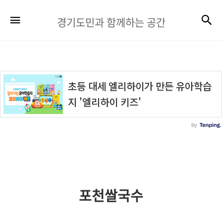
경
검
메뉴
경기도민과 함께하는 공간
기
도
민
과
함
께
하
는
공
간
포천쌀국수