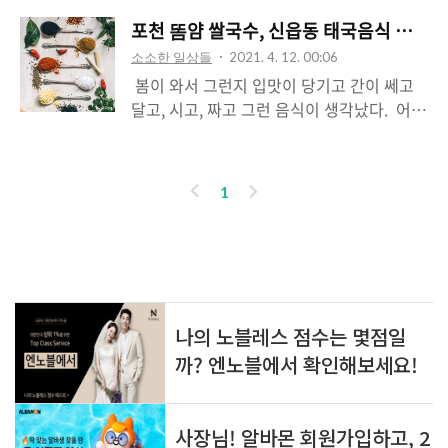
포천 똠얌 쌀국수, 신읍동 태국음식 전문점
소소한 일상들
2021. 4. 12. 00:06
​ 봄이 와서 그런지 입맛이 당기고 간이 쎄고
달고, 시고, 짜고 그런 음식이 생각났다. ​ 어떤
게 있을까 혼자 고민을 하다가 떠오른 태국음
식 타이푸드? ​ 혹시 포천 주변에도 있을까 해
서 초록창에 검색을 해보았다. ​ 음, 포천에도
이
다
1
있다. ​ 토요일에 가보았는데 돌아오는 월요일
전
음
에 정식으로 문을 여신다고 한다. 메뉴도 조
금 더 늘어날 예정이라고 하셨다. ​ ​ 먼저, 똠얌
쌀국수를 시켰다. ​ 찾아보니 똠얌(tom yum)
인기포스트
은 맵고 신 국물 맛이 특징인 태국의 전통 수
프라고 한다. 이 똠얌베이스에 해물을 넣고
끓이면 똠얌꿍?.. (내 생각) ​ 그리고 뽀삐아 텃
을 시켰다. 태국식 스프링 롤이라고 하셨는
ABOUT
LINK
ADMIN
데, 아한타이에서 직접 만드신다고 하셔서 믿
ME
음이 갔다. 고기가 제법 많이 들어가 있는 똠
admin
얌 쌀국수, 국물이..