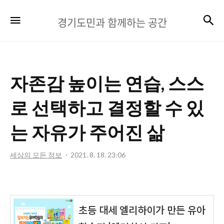
경
검
메뉴
경기도민과 함께하는 공간
기
도
민
자존감 높이는 연습, 스스
과
함
로 선택하고 결정할 수 있
께
는 자유가 주어진 삶
하
는
세상의 모든 정보
2021. 8. 18. 23:06
공
간