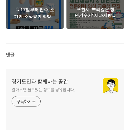
포천시 '뿌리깊은 청
🔍 17일부터 접수, 소
년키우기', 제과제빵사
기업·소상공인 희망회
&바리스타 교육생 모
복자금 관련 궁금증을
집
Q&A로 확인해보세
요!
댓글
경기도민과 함께하는 공간
알아두면 쓸모있는 정보를 공유합니다.
구독하기