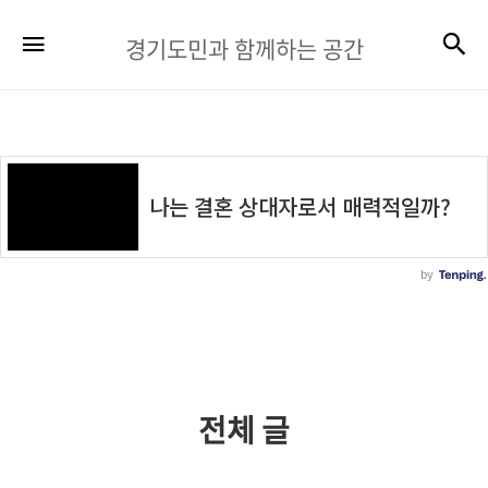
경
검
메뉴
경기도민과 함께하는 공간
기
도
민
과
함
께
하
는
공
간
전체 글