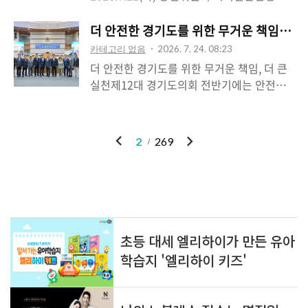
밀접한 정책과 예산을 심의하는 상임위원회
위원회 첫 소관 부서 업무보고에서 도민의 생
경기도와 포천의 발전을 위해 더 낮은 자세로
입니다. 소방은 도민의 생명과 재산을 지키는
명과 안전을 지키기 위한 안전예산의 적기 집
더 안전한 경기도를 위한 무거운 책임, 
뛰겠습니다.함께해 주신 김선교 도당위원장
최후의 안전망입니다. 최근 재난의 유형이 복
행과 예방 중심의 재난 대응체계 구축을 주문
님과 임성주 총괄수석님, 경기도당 대변인단
카테고리 없음
2026. 7. 24. 08:23
잡하고 대형화되고 있는 만큼, 현장 대응력을
했습니다.안전예산은 단순히 편성하는 데 그
여러분께 감사드립니다.#국민의..
더 안전한 경기도를 위한 무거운 책임, 더 큰
높이는 동시에 사고를 사전에 예방할 수 있는
쳐서는 안 됩니다. 꼭 필요한 곳에 적재적소
실천제12대 경기도의회 전반기에는 안전행
체계를 갖추는 일이 무엇보다 중요합니다.특
로 사용하고, 재난에 선제적으로 대응할 수
정위원회에서 활동하게 되었습니다. 또한 위
히 넓은 면적과 산악·농촌 지역이 많은 경기
있도록 필요한 시기에 신속하게 집행하는 것
원님들의 신뢰로 부위원장이라는 중책을 맡
북부의 특성을 고려해 지역 간 소방서비스의
이 중요합니다. 최근 집중호우를 비롯한 재난
게 되어 막중한 책임감을 느낍니다.안전행정
격차와 출동 사각지대는 없는지, 특수재난에
이
다
2
269
상황이 이어지고 있는 만큼, 재난관리기금과
위원회는 재난과 소방, 자치행정 등 도민의
대응할 인력과 장비가 충분한지 꼼꼼..
전
음
재해구호기금이 현장에서 제때 활용될 수 있
일상과 가장 가까운 곳에서 생명과 안전을 지
도록 철저히 준비해 줄 것을 당부했습니다.경
키는 중요한 역할을 담당합니다. 사고가 발생
기북부특별자치도 추진과 관련해서는 현재의
한 뒤의 대응도 중요하지만, 위험 요인을 미
진행 상황과 현실적인 기능·역할을 면밀히
인기포스트
리 살피고 재난을 예방하는 일이 무엇보다 우
살펴, 도민이 쉽게 이해하고 공감할 수 있는
선되어야 합니다.저는 부위원장으로서 현장
방향으로 명칭을 변경하는 방안도..
의 목소리를 세심하게 듣고, 위원회가 합리적
인 대안과 실질적인 정책을 만들어 갈 수 있
ABOUT
LINK
ADMIN
도록 책임 있게 역할을 수행하겠습니다. 특히
ME
경기북부와 포천의 지역적 특성을 꼼꼼히 살
admin