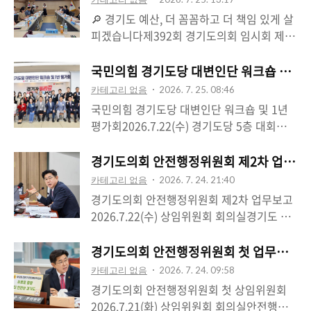
회 지역교육협력 지역위원회’를 위원장으로
경기와 건강을 응원합니다..
🔎 경기도 예산, 더 꼼꼼하고 더 책임 있게 살
주재하고, 포천 미래온 공유학교 운영계획과
피겠습니다제392회 경기도의회 임시회 제4
학생 맞춤형 교육 확대 방안을 심의했습니다.
차 본회의에서 제1기 예산결산특별위원회 위
이번 회의에서는 여름방학 동안 운영될 포천
원 선임안이 통과된 데 이어, 예산결산특별위
국민의힘 경기도당 대변인단 워크숍 및 1
미래온 공유학교 67개 프로그램과 2학기 소
원회 회의에서 부위원장이라는 중책을 맡게
카테고리 없음
2026. 7. 25. 08:46
인수 학점인정형 공유학교 운영계획을 살펴
되었습니다.경기도의 예산은 단순한 숫자가
국민의힘 경기도당 대변인단 워크숍 및 1년
봤습니다. AI·디지털, 외국어, 대학연계, 진로
아니라 도민의 삶을 지키고 지역의 미래를 준
평가회2026.7.22(수) 경기도당 5층 대회의실
체험, 문화예술, 독서·인문, 다문화 등 다양한
비하는 소중한 재원입니다. 어려운 경제 여건
그동안 경기도당 대변인단을 이끌어 오신 임
분야의 프로그램을 통해 학생들이 지역 안에
속에서 한정된 재원이 꼭 필요한 곳에 효율적
성주 총괄수석님의 주재로 대변인단 활동을
경기도의회 안전행정위원회 제2차 업무보고
서 자신의 적성과 진로를 탐색하고, 더 넓은
으로 배분되고, 도민을 위해 제대로 사용될
돌아보고, 김선교 경기도당위원장님께 활동
배움의 기회를 누릴 수 있도록 하는 내용입니
카테고리 없음
2026. 7. 24. 21:40
수 있도록 더욱 꼼꼼히 살피겠습니다.불필요
보고서를 전달했습니다. 이어진 특강에서는
다.포천 미래온 공유학..
경기도의회 안전행정위원회 제2차 업무보고
하거나 중복되는 사업은 없는지, 민생과 안전
경기도당의 비전과 대변인단이 나아가야 할
2026.7.22(수) 상임위원회 회의실경기도 소
을 위한 예산이 빠짐없이 반영됐는지, 집행된
방향, 도민과 더욱 가까이 소통하기 위한 역
방재난본부와 북부소방재난본부, 경기도소방
예산이 당초 목적에 맞게 성과를 거두었는지
할에 대해 함께 고민하는 시간을 가졌습니다.
학교, 경기도119특수대응단, 경기도국민안
경기도의회 안전행정위원회 첫 업무보고, 안
엄격하게 점검하겠습니다. 특히 경기북부와
대변인은 당의 입장을 전달하는 것을 넘어 현
전체험관의 주요 업무를 보고받고 질의응답
포천의 현실과 지역 간 균형발전의 필요성이
카테고리 없음
2026. 7. 24. 09:58
장의 목소리를 세심하게 듣고, 도민의 눈높이
을 진행했습니다. 안전행정위원회는 재난 대
예산 심사 과정에 충실히 반..
경기도의회 안전행정위원회 첫 상임위원회
에서 정확하고 책임 있게 소통해야 하는 자리
응과 소방안전, 자치행정 등 도민의 일상과
2026.7.21(화) 상임위원회 회의실안전행정
입니다. 앞으로도 민심을 올바르게 전달하고