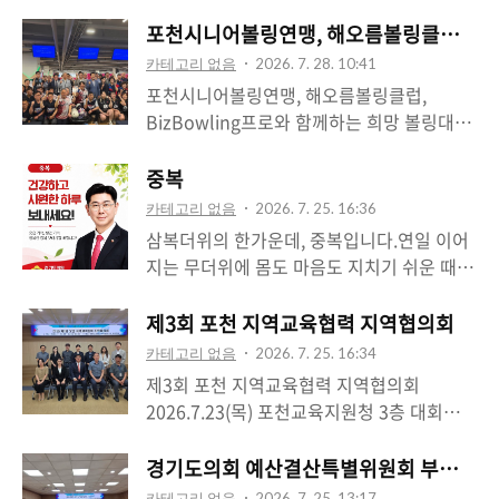
포천시니어볼링연맹, 해오름볼링클럽, Biz
카테고리 없음
2026. 7. 28. 10:41
포천시니어볼링연맹, 해오름볼링클럽,
BizBowling프로와 함께하는 희망 볼링대회
2026.7.26(일) 룰루랄라 볼링센터포천시니
어볼링연맹과 해오름볼링클럽, Biz Bowling
중복
프로가 함께한 희망 볼링대회에 참석해 선수
카테고리 없음
2026. 7. 25. 16:36
여러분을 응원했습니다.볼링은 남녀노소 누
삼복더위의 한가운데, 중복입니다.연일 이어
구나 함께 즐길 수 있고, 건강과 친목을 다지
지는 무더위에 몸도 마음도 지치기 쉬운 때입
는 생활체육입니다. 특히 시니어 선수 여러분
니다. 잠시 쉬어가는 여유를 챙기시고, 가족
께서 힘차게 공을 던지며 서로 격려하고 화합
과 이웃의 안부도 한 번 더 살펴주시길 바랍
제3회 포천 지역교육협력 지역협의회
하는 모습에서 활기찬 에너지를 느낄 수 있었
니다.건강하고 시원한 하루, 웃음과 평안이
카테고리 없음
2026. 7. 25. 16:34
습니다.대회를 준비해 주신 관계자 여러분께
가득한 중복 보내시길 바랍니다.#중복 #삼복
제3회 포천 지역교육협력 지역협의회
감사드리며, 참가하신 모든 분께서 승패를 떠
더위 #건강한여름 #여름인사 #경기도의회 #
2026.7.23(목) 포천교육지원청 3층 대회의실
나 즐거운 추억을 만드시길 바랍니다. 앞으로
경기도의원 #윤충식 #포천 #수호1004윤충
포천 학생들의 꿈과 가능성을 키우는 지역교
도 어르신들이 건강한 여가생활과 생활체육
식
육협력을 더욱 촘촘히 이어가겠습니다.지난
경기도의회 예산결산특별위원회 부위원장 
을 더욱 가까이에서 누릴 수 있도록 관심을
23일 포천교육지원청에서 열린 ‘2026년 제3
갖고 살피겠습니다.모든 선수 여러분의 멋진
카테고리 없음
2026. 7. 25. 13:17