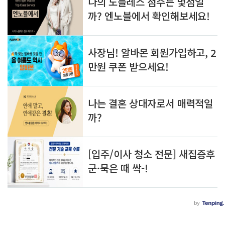
펴 소방·재난 대응의 사각지대를 줄이고, 더
알
글
욱 촘촘한 지역 안전망을 구축하는 데..
아
쓰
두
기
면 
쓸
모
있
는 
정
보
를 
공
유
합
니
다.