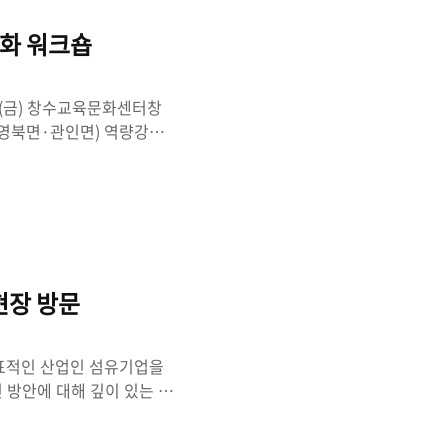
시 한번 생각하게 되었습니
화 워크숍
3(금) 창수교육문화센터창
영북면·관인면) 역량강화
아니라 주민 스스로 지역의
 의미에서 오늘 워크숍은 주
래를 함께 그려보는 뜻깊은
 이루고 있지만, 인구 감소
. 그래서 어느 한 지역만
 균형발전이 더욱 중요합니
현장 방문
대표적인 산업인 섬유기업을
 방안에 대해 깊이 있는 이
품을 만드는 일이 아니라,
변화에 대응해야 하는 치열한