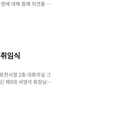
운영에 대해 함께 의견을 나
위한 각오를 다지는 뜻깊은
지는 민의의 전당입니다.
목소리를 정책으로 연결하는
경기도의회에서도 초심을 잃지
이 되겠습니다. 무엇보다 포
더욱 세심하게 살피고, 지
·취임식
 포천시청 2층 대회의실 그
신 제9대 서영석 회장님께
지역의 문화적 기반을 다지
고에 깊은 박수를 보냅니다.
으로 축하의 말씀을 드립니
욱 활발한 창작 활동과 문학
격을 높이고, 사람과 사람의
로가 되고, 한 권의 책은