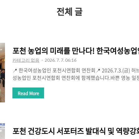
간
전체 글
포천 농업의 미래를 만나다! 한국여성농
카테고리 없음
2026. 7. 7. 06:16
📍 한국여성농업인 포천시연합회 연찬회📍 2026.7.3.(금
성농업인 포천시연합회 연찬회에 함께했습니다.바쁜 영농 일
해주신 이규전 회장님을 비롯한 임원진과 회원 여러분께 진
업인은 농업의 든든한 주역이자 가정과 지역사회를 함께 지켜
Read More
변화하는 농업환경 속에서도 끊임없이 배우고 도전하며 포천
는 여러분의 땀과 헌신이 있기에 우리 농촌의 미래는 더욱 밝
회가 서로의 경험과 지혜를 나누고, 새로운 농업 정보를 함께 
는 의미 있는 시간이 되었기를 바랍니다.농업의 지속가능한 
포천 건강도시 서포터즈 발대식 및 역량
흘리는 농업인 여러분이 계시기에 가능합니..