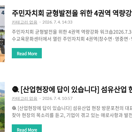
한 분과 인사를 나누며 우리 지역이 걸어온 시간과 역사를 다
주민자치회 균형발전을 위한 4권역 역량강
다. 지금의 포천은 어르신들께..
카테고리 없음
2026. 7. 4. 14:33
주민자치회 균형발전을 위한 4권역 역량강화 워크숍2026.7.
수교육문화센터에서 열린 주민자치회 4권역(창수면·영중면·
워크숍에 함께했습니다.주민자치는 행정이 이끌어가는 것이 
문제를 고민하고 해결해 나가는 과정이라고 생각합니다. 그런
Read More
민자치위원들의 역량을 키우는 시간을 넘어, 우리 지역의 미
자리였습니다.창수면, 영중면, 영북면, 관인면은 넓은 생활권을
와 고령화, 생활 기반시설 확충 등 공통된 과제도 안고 있습니다
의 발전이 아니라 권역 간 협력과 연계를 통해 함께 성장하는
🧶 [산업현장에 답이 있습니다] 섬유산업 
다.현장에서 주민자치위원 여러분과 이..
카테고리 없음
2026. 7. 4. 10:57
🧶 [산업현장에 답이 있습니다] 섬유산업 현장 방문포천의 
찾아 현장의 목소리를 듣고, 기업이 겪고 있는 애로사항과 발전
야기를 나누었습니다.기업을 운영한다는 것은 단순히 좋은 제
하루가 다르게 변하는 세계 시장 속에서 끊임없이 경쟁하고 
Read More