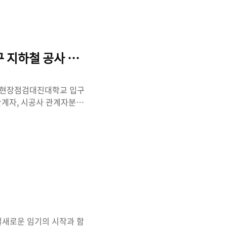
유통 시스템이 상상을 뛰어
 그 흐름 속에서 살아남기
 수 있었습니다.오랜 경험
 과정까지 솔직하게 들려주신
구 지하철 공사 민원 현장점검
원 현장점검대진대학교 입구
관계자, 시공사 관계자분들
미래를 바꿀 중요한 기반시설
 과도한 불편과 피해를 감내
 상가에서는 공사로 인해 진
까지 겹치면서 영업에 큰 어
이 확대되면 이러한 피해는
 많이 들은 말씀은 “공사
의실새로운 임기의 시작과 함