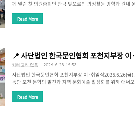
께 열린 첫 의원총회인 만큼 앞으로의 의정활동 방향과 원내 
누고, 도민의 기대에 부응하는 책임 있는 의회를 만들어가기 
시간이었습니다.경기도의회는 1,420만 경기도민의 삶을 책임
Read More
그만큼 어느 때보다 무거운 책임감과 사명감을 갖고 도민의 
역할에 최선을 다해야 한다고 생각합니다.저 역시 제12대 
않고 현장을 가장 먼저 찾는 도의원, 결과로 신뢰받는 도의원
천과 경기북부의 현안이 경기도 정책 속에서 소외되지 않도록 
📍 사단법인 한국문인협회 포천지부장 이
역 발전과 도민의 삶의 질 향..
카테고리 없음
2026. 6. 28. 15:53
사단법인 한국문인협회 포천지부장 이·취임식2026.6.26(금)
동안 포천 문학의 발전과 지역 문화예술 활성화를 위해 애써오
진심으로 감사드립니다. 문학을 사랑하는 많은 분들과 함께 
고, 시민들이 문학을 가까이에서 만날 수 있도록 힘써주신 노
Read More
새롭게 제10대 지부장으로 취임하신 장선옥 회장님께도 진심
다. 오랜 시간 이어온 포천 문학의 소중한 전통을 바탕으로 더
인들의 화합을 이끌어주시길 기대합니다.문학은 한 도시의 품
마음을 이어주는 힘이 있습니다. 좋은 글 한 편은 누군가에게 위
지역의 이야기를 다음 세..