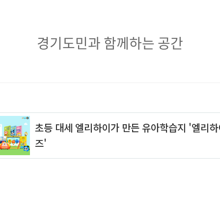
경
경기도민과 함께하는 공간
기
도
민
과
함
께
하
는
공