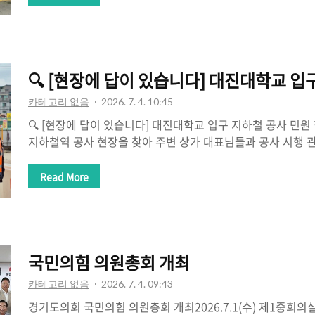
과정이라는 것을 다시 한번 느꼈습니다. 특히 글로벌 생산과 
넘는 속도로 변화하고 있다는 이야기를 들으며, 우리 기업들이
위해 얼마나 많은 고민과 노력을 이어가고 있는지 생생하게 알
속에서 얻은 성공과 실패, 그리고 지금의 경쟁력을 만들어온
🔍 [현장에 답이 있습니다] 대진대학교 입
대표님의 이야기는 그 어떤 ..
카테고리 없음
2026. 7. 4. 10:45
🔍 [현장에 답이 있습니다] 대진대학교 입구 지하철 공사 민
지하철역 공사 현장을 찾아 주변 상가 대표님들과 공사 시행 
을 만나 현장의 목소리를 직접 들었습니다.지하철은 포천의 
입니다. 하지만 그 과정에서 공사 현장 인근 상인과 주민들이
Read More
하도록 하는 것은 결코 당연한 일이 되어서는 안 됩니다.현재
출입이 불편해지고, 소음과 진동, 분진은 물론 주차공간 부족
려움을 겪고 있다는 의견이 이어졌습니다. 앞으로 공사 구간
더욱 커질 것이라는 걱정도 함께 전해주셨습니다.현장에서 가장
국민의힘 의원총회 개최
는 필요하지만, 피해를 감수하는..
카테고리 없음
2026. 7. 4. 09:43
경기도의회 국민의힘 의원총회 개최2026.7.1(수) 제1중회