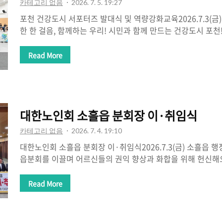
카테고리 없음
2026. 7. 5. 19:27
포천 건강도시 서포터즈 발대식 및 역량강화교육2026.7.3(
한 한 걸음, 함께하는 우리! 시민과 함께 만드는 건강도시 포
시는 행정의 노력만으로 완성되는 것이 아니라 시민 한 사람 
일 때 비로소 만들어진다고 생각합니다.발대식을 통해 첫걸음
Read More
즈는 단순한 홍보단이 아니라, 시민의 눈높이에서 건강한 생
건강환경을 함께 만들어가는 든든한 동반자입니다. 건강한 걷
건강 실천, 지역사회 건강 증진 활동까지 서포터즈 여러분의 
건강하게 만들어 줄 것으로 기대합니다.건강은 병원에서만 지
대한노인회 소흘읍 분회장 이·취임식
만들어집니다. 걷기 좋은 길을..
카테고리 없음
2026. 7. 4. 19:10
대한노인회 소흘읍 분회장 이·취임식2026.7.3(금) 소흘읍 
읍분회를 이끌며 어르신들의 권익 향상과 화합을 위해 헌신해
께 진심으로 감사드립니다. 늘 어르신들의 목소리에 귀 기울
묵묵히 걸어오신 시간은 소흘읍의 소중한 자산이 되었습니다.
Read More
과 감사의 마음을 전합니다.새롭게 제12대 분회장으로 취임
으로 축하드립니다. 풍부한 경험과 따뜻한 리더십으로 소흘읍
건히 하고, 활기찬 노인회를 만들어 주실 것으로 기대합니다.