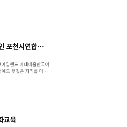
업인 포천시연합회 연찬회
) 허브아일랜드 아테네홀한국여
정에도 뜻깊은 자리를 마련
심으로 감사드립니다.여성농
가는 소중한 버팀목입니다.
 농업의 경쟁력을 높여주시
다고 생각합니다.이번 연찬
배우며 더 큰 도약을 준비하
발전은 현장에서 묵묵히 땀
강화교육