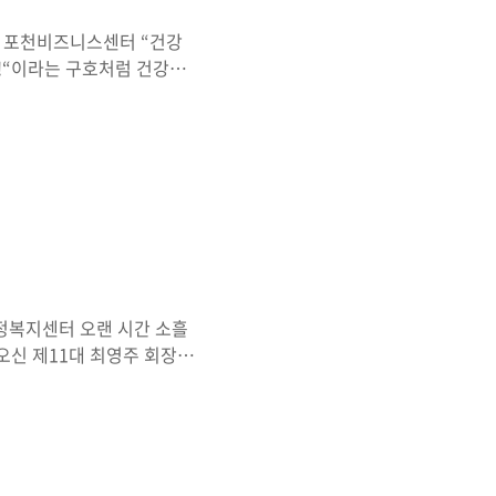
금) 포천비즈니스센터 “건강
천!“이라는 구호처럼 건강도
한 사람의 참여와 실천이 모
을 내디딘 건강도시 서포터
활문화를 알리고 지역 곳곳의
기 문화 확산부터 생활 속
역할이 포천의 미래를 더욱
키는 것이 아니라 일상에서
행정복지센터 오랜 시간 소흘
오신 제11대 최영주 회장님
이며 지역사회와 분회를 위해
 그동안의 노고에 깊은 존경
하신 우용철 회장님께도 진심
 어르신들의 화합을 더욱 굳
행사에 참석한 어르신 한 분