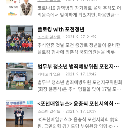
코로나19 감염병의 장기화로 올해 추석도 어
려움속에서 맞이하게 되었지만, 마음만큼은
따뜻하고 넉넉한 한가위가 되시길 기원합니
다. ​ 주변에 어려운 이웃을 살피고 온정을 나
플로킹 with 포천청년
누며 추석명절 만큼은 걱정으로 부터 자유로
소소한 일상들
2021. 9. 27. 21:59
운 마음편한 연휴가 되었으면 합니다. ​
추석연휴 첫날 포천 중앙로 청년들이 준비한
플로킹 행사에 최춘식 국회의원님을 비롯한
당직자분들을 모시고 함께 참여했습니다. 20
대부터 40대까지의 많은 청년들과 교감의 장
법무부 청소년 범죄예방위원 포천지구위원회
도 가지고 거리 정화운동도 하며 뜻깊은 하루
카테고리 없음
2021. 9. 17. 19:42
를 시작했습니다. ​ 기도합니다! . . . 담배꽁초
법무부 청소년 범죄예방위원 포천지구위원회
길에 버리는 사람은 천당에 못가게 막아주세
(회장 윤충식)은 추석 명절을 맞아 17일 포천
요... ​ 흡연은 개인자유... 꽁초는 무한책임!!! ​
시 신읍동에 있는 지역아동센터 효도공부방
운동량이 조금 모자라 포천천 걷기 추가...
(센터장 김주경)에 생필품 등의 위문품을 전
<포천매일뉴스> 윤충식 포천시의회 前의원
달했다. 윤충식 회장은 센터 관계자들을 격려
소소한 일상들
2021. 9. 17. 19:39
하며 “코로나19의 영향으로 어려움을 겪고
≪포천매일뉴스≫ 윤충식 포천시의회 前의
있는 이웃들이 따뜻한 명절을 보낼 수 있길
원, 국민의힘 경기도당 부위원장 임명 © 포천