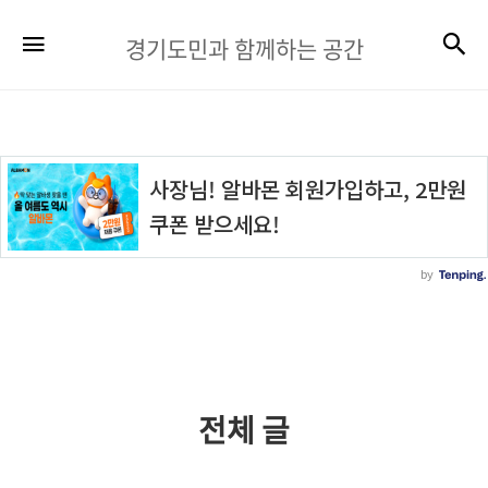
경
검
메뉴
경기도민과 함께하는 공간
기
도
민
과
함
께
하
는
공
간
전체 글