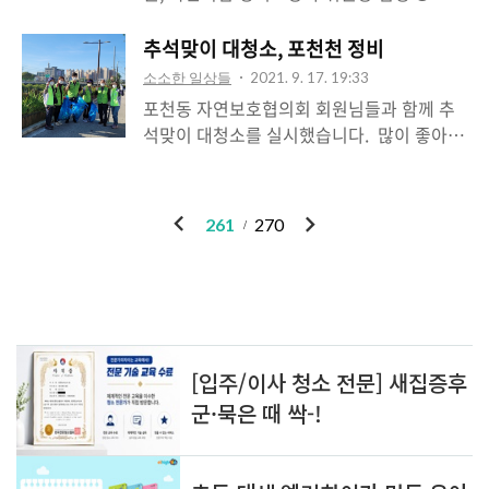
바라며, 법무부 청소년 범죄예방위원 포천지
매일뉴스 © 포천매일뉴스 윤충식 포천시의
구위원회 위원들이 마음을 모았다”고 말했
회 前 의원은 14일 국민의힘 경기도당 5층 강
추석맞이 대청소, 포천천 정비
다. 법무부 청소년 범죄예방위원 포천지구위
당에서 개최된 부위원장단 임명장 수여식에
소소한 일상들
2021. 9. 17. 19:33
원회는 조건부 기소유예 대상자에 대한 선도,
서 ‘부위 www.pcmn.kr ​ 윤충식 포천시의회
포천동 자연보호협의회 회원님들과 함께 추
상담, 교육, 지원과 학교폭력예방 등을 통해
前 의원은 14일 국민의힘 경기도당 5층 강당
석맞이 대청소를 실시했습니다. ​ 많이 좋아졌
청소년선도 대상자의 재범방지와 건전한 사
에서 개최된 부위원장단 임명장 수여식에서
다고는 하나 어딜가나 왠 담배꽁초가 그리 많
회복귀를 돕는 자원봉사단체이다.
‘부위원장’과 ‘부위원장단 운영이사 겸 포천
은지 아직도 의식 개선이 많이 필요함을 느껴
시회장’으로 동시에 임명됐다. 윤충식 부위원
집니다. 훤해진 거리를 보며 개운하게 하루를
이
다
261
270
장은 “경청함으로써 마음을 얻는다는 ‘이청
시작했습니다. ​ #포천시 #추석맞이 #대청소
전
음
득심(以聽得心)’의 자세로 도당과 당원 여러
#자연보호 #의식개선 #콩나물국밥 #수호
분의 목소리에 귀 기울이고, 모두가 어려운
1004윤충식
시기인 만큼 모든 지혜와 역량을 모아 주어진
역할에 충실하겠다”며 “지난해에 이어 경기
인기포스트
도당 부위원장으로 재임명해주신 점은 더 열
심히 하라는 의미로 알고 ..
ABOUT
LINK
ADMIN
ME
admin