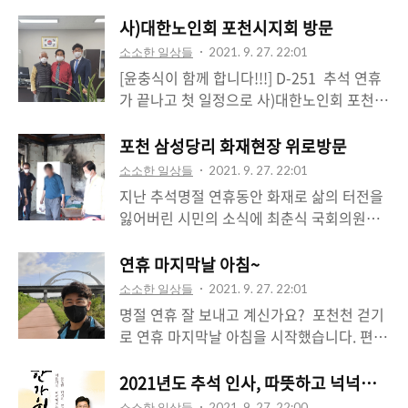
사)대한노인회 포천시지회 방문
소소한 일상들
2021. 9. 27. 22:01
[윤충식이 함께 합니다!!!] D-251 ​ 추석 연휴
가 끝나고 첫 일정으로 사)대한노인회 포천시
지회 (지회장 김수동)를 방문해 인사를 드렸
습니다. ​ 포천시 관내 14개 분회 산하 304개
포천 삼성당리 화재현장 위로방문
의 경로당과 9곳의 노인대학을 안정적 운영
소소한 일상들
2021. 9. 27. 22:01
하시고 어르신들의 권익보호를 위해 항상 불
지난 추석명절 연휴동안 화재로 삶의 터전을
철주야 애쓰시는 김수동 지회장님과 임원분
잃어버린 시민의 소식에 최춘식 국회의원님
들, 최형수 사무국장님을 비롯한 직원분들의
을 모시고 현장을 방문하여 위로의 인사를 드
노고에 깊이 감사드리며 새로이 이전한 포천
리고 왔습니다. ​ 즐겁고 행복하게 지내야할
연휴 마지막날 아침~
시노인회관이 어르신들의 복지향상과 올바른
명절 연휴에 닥친 청천벽력 같은 사고에 몸과
소소한 일상들
2021. 9. 27. 22:01
노인정책 발현의 산실이 되기를 기원드립니
마음이 모두 힘드시겠지만 인명피해가 참 다
명절 연휴 잘 보내고 계신가요? ​ 포천천 걷기
다. ​ (마침 영북면 분회 김태호 분회장님도 계
행으로 생각합니다. ​ 화재 후 잔해물 철거가
로 연휴 마지막날 아침을 시작했습니다. 편안
서서 함께 환담을 나누었네요~)
피해를 입으신 주민들에게 또다른 큰짐이 된
한 하루되세요~~~♡
다는것을 파악하고 해결방법 등을 모색해 보
2021년도 추석 인사, 따뜻하고 
기로 했습니다. ​
소소한 일상들
2021. 9. 27. 22:00