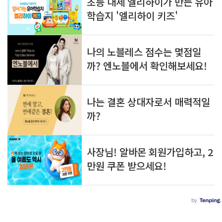
알
글
아
쓰
두
기
면 
쓸
모
있
는 
정
보
를 
공
유
합
니
다.