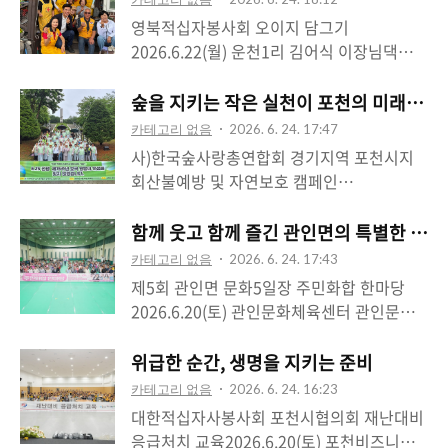
움직이면서도 함께 걷고 대화하며 정을 나눌
니다. 경기장 안에서는 선수분들의 집중력과
해야 할 과제들이 많습니다...
영북적십자봉사회 오이지 담그기
수 있는 운동입니다. 100세 시대에 건강을 지
열정이 돋보였고, 경기장 밖에서는 서로를 응
2026.6.22(월) 운천1리 김어식 이장님댁이른
키는 생활체육이자, 조합원들이 자연스럽게
원하고 격려하는 따뜻한 모습들이 이어졌습
시간부터 영북적십자봉사회 김금자 회장님과
만나 안부를 나누는 소중한 교류의 장이기도
니다. 한 타 한 타에 신중을 기울이는 모습, 좋
회원 여러분께서 한자리에 모여 오이를 씻고
숲을 지키는 작은 실천이 포천의 미래를 
합니다. 오늘 대회 역시 승부를 넘어 포천농
은 플레이가 나올 때마다 함께 박수를 보내는
다듬고, 정성껏 오이지를 담그셨습니다. 여름
협 조합원 가족이 한마음으로 어울리고 웃을
카테고리 없음
2026. 6. 24. 17:47
모습에서 생활체육이 가진 건강한 힘을 느낄
철 입맛을 돋우는 오이지 한 통에도 누군가의
수 있는 축제 같은 시간이었..
사)한국숲사랑총연합회 경기지역 포천시지
수 있었습니다.게이트볼은 남녀노소 누구나
안부를 살피고, 어려운 이웃의 식탁을 생각하
회산불예방 및 자연보호 캠페인
함께 즐길 수 있는 운동이지만, 특히 어르신
는 따뜻한 마음이 담겨 있었습니다.함께 모여
2026.6.20(토) 청성역사공원청성역사공원에
들과 장애인 체육인들에게는 몸을 움직이는
손을 보태는 모습이 참 정겨웠습니다. 익숙한
서 열린 사)한국숲사랑총연합회 경기지역 포
함께 웃고 함께 즐긴 관인면의 특별한 하루
즐거움과 이웃을 만나는 기쁨을 함께 주는 소
손놀림으로 오이를 정리하시면서도 서로의
천시지회 산불예방 및 자연보호 캠페인에 함
중한 종목이라고 생각합니다. 전국 각지에서
카테고리 없음
2026. 6. 24. 17:43
안부를 묻고, 웃음을 나누고, 더 맛있게 담그
께했습니다.포천은 산과 숲, 하천과 들이 어
포천을 찾아주신 선수 여러..
제5회 관인면 문화5일장 주민화합 한마당
기 위해 마음을 모으는 모습에서 봉사가 거창
우러진 자연이 큰 자산인 도시입니다. 그만큼
2026.6.20(토) 관인문화체육센터 관인문화
한 일이 아니라 생활 속에서 자연스럽게 이어
자연을 지키는 일은 단순한 환경운동을 넘어,
체육센터에서 열린 제5회 관인면 문화5일장
지는 사랑이라는 것을 느꼈습니다.영북적십
우리 삶의 터전을 지키고 다음 세대에게 더
주민화합 한마당에 함께했습니다.올해로 5회
위급한 순간, 생명을 지키는 준비
자봉사회는 늘 필요한 곳에서 조용히 역할을
좋은 포천을 물려주는 일이라고 생각합니다.
를 맞은 이번 행사는 관인면 주민자치회가 주
해오고 있습니다. 어려운 이웃을 위한 반찬
카테고리 없음
2026. 6. 24. 16:23
이날 캠페인에는 사)한국숲사랑총연합회 김
민들에게 문화예술을 가까이에서 누릴 기회
나눔과 봉사, 재난과 위기 상황에..
대한적십자사봉사회 포천시협의회 재난대비
필례 총재님을 비롯해 경기지역 포천시지회
를 드리고, 세대 간 소통과 유대감을 더하기
응급처치 교육2026.6.20(토) 포천비즈니스
회원 여러분께서 함께해 주셨습니다. 청성역