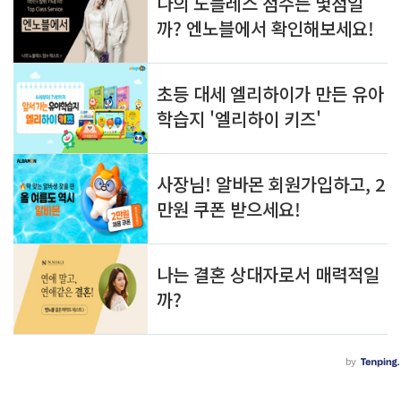
이어지는 좋은 씨앗이 되길 기대합니다.장학
알
글
생 여러분의 앞날을 진심으로 ..
아
쓰
두
기
면 
쓸
모
있
는 
정
보
를 
공
유
합
니
다.