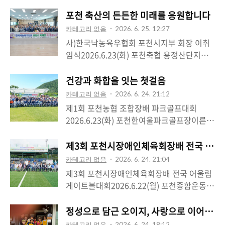
포천 축산의 든든한 미래를 응원합니다
카테고리 없음
2026. 6. 25. 12:27
사)한국낙농육우협회 포천시지부 회장 이취
임식2026.6.23(화) 포천축협 용정산단지점 2
층그동안 포천시지부를 이끌어오신 최명회
이임회장님께 감사의 인사를 드리고, 새롭게
건강과 화합을 잇는 첫걸음
중책을 맡으신 최민호 취임회장님께 축하의
카테고리 없음
2026. 6. 24. 21:12
마음을 전했습니다. 한 단체의 회장을 맡는다
제1회 포천농협 조합장배 파크골프대회
는 것은 이름 앞에 직함 하나가 더해지는 일
2026.6.23(화) 포천한여울파크골프장이른
이 아니라, 회원들의 어려움을 먼저 듣고 농
아침부터 한여울파크골프장에는 포천농협 조
가의 현실을 함께 짊어지는 일이라고 생각합
합원 여러분의 밝은 인사와 활기찬 웃음이 가
제3회 포천시장애인체육회장배 전국 어울
니다. 최명회 회장님께서 묵묵히 이어오신 노
득했습니다. 올해 처음 열린 이번 대회에는
카테고리 없음
2026. 6. 24. 21:04
고가 있었기에 포천 낙농·육우 농가의 목소
조합원 100여 명이 함께하고, 그중 80여 명
제3회 포천시장애인체육회장배 전국 어울림
리도 더욱 단단하게 모일 수 있었습니다.낙농
의 선수들이 직접 경기에 출전해 더 의미 있
게이트볼대회2026.6.22(월) 포천종합운동장
과 육우 산업은 우리 식탁을 지키는 중요한
는 출발을 알렸습니다. 첫 대회라는 설렘 속
보조구장‘어울림’이라는 이름처럼 오늘 대회
기반이지만, 현장의 여건은 결코 쉽지 않습니
에서도 서로를 응원하고 격려하는 모습이 참
는 승부를 겨루는 자리이면서도, 서로를 이해
정성으로 담근 오이지, 사랑으로 이어지는
다. 사료값과 생산비 부담, 축산환경 변화, 방
보기 좋았습니다.파크골프는 무리 없이 몸을
하고 함께 웃으며 마음을 나누는 시간이었습
역과 위생관리, 후계농 문제까지 농가가 감당
카테고리 없음
2026. 6. 24. 18:12