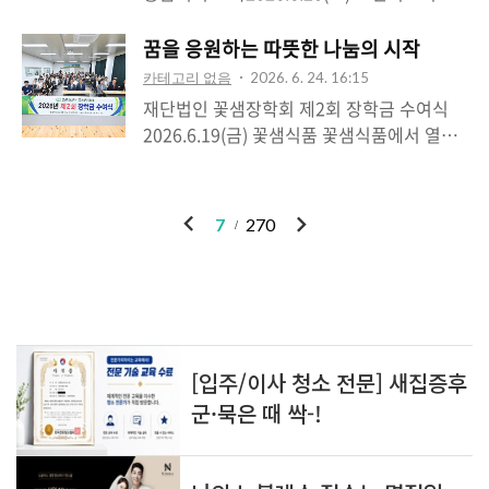
위해 마련한 자리였습니다. 행사장에는 주민
센터포천비즈니스센터에서 열린 대한적십자
사공원 곳곳에서 산불예방의 중요성을 알리
여러분을 비롯해 지역 기관·단체 관계자분들
사봉사회 포천시협의회 재난대비 응급처치
꿈을 응원하는 따뜻한 나눔의 시작
고 자연보호 실천을 다짐하는 모습을 보며,
이 함께해 주셨고, 곳곳에서 반가운 인사와
교육에 함께했습니다.재난이나 응급상황은
숲을 아끼는 마음이 말이 아니라 꾸준한 행동
카테고리 없음
2026. 6. 24. 16:15
웃음이 이어졌습니다.체험부스에서는 맞춤
특별한 사람에게만 일어나는 일이 아니라, 우
으로 이어지고 있음을 느낄 수 있었습니다.특
재단법인 꽃샘장학회 제2회 장학금 수여식
장바구니, 열쇠고리, 자개빗 만들기 등 주민
리 가족과 이웃 누구에게나 갑작스럽게 찾아
히 산불은 ..
2026.6.19(금) 꽃샘식품 꽃샘식품에서 열린
들이 직접 참여할 수 있는 프로그램이 진행됐
올 수 있는 일입니다. 그래서 교육은 단순히
재단법인 꽃샘장학회 제2회 장학금 수여식에
습니다. 손으로 하나하나 만들어가는 생활소
지식을 배우는 시간이 아니라, 위급한 순간
함께했습니다.장학금은 단순한 금전적 지원
품 속에 각자의 개성이 담기는 모습이 보기
누군가의 손을 잡아줄 수 있는 준비를 함께하
을 넘어 “혼자가 아니라 지역이 함께 응원하
좋았습니다. 경로당 어르신들께서는 한궁대
이
다
7
270
는 자리처럼 느껴졌습니다.교육에 참여하신
고 있다”는 마음을 전하는 일이라고 생각합
회에 참여하시며 건강도 챙기고 서로 응원..
전
음
봉사원 여러분께서 심폐소생술과 응급처치
니다.장학금을 받은 학생들이 그 응원을 마음
방법을 하나하나 익히는 모습을 보며, 평소에
에 담고, 자신의 꿈을 향해 더 당당하게 나아
는 조용히 봉사하시다가도 필요할 때 가장 먼
가길 바랍니다.꽃샘식품 이상갑 회장님을 비
저 현장으로 달려가시는 적십자 봉사회의 든
인기포스트
롯해 지역 인재 양성을 위해 마음을 모아주신
든함을 다시 느꼈습니다. 작은 동작 하나, 정
꽃샘장학회 관계자 여러분께 깊이 감사드립
확한 판단 하나가 한 사람의 생명을 지킬 수..
니다.기업의 성장과 지역을 향한 나눔이 함께
이어질 때 우리 포천의 미래도 더 따뜻하고
ABOUT
LINK
ADMIN
단단해진다고 생각합니다.장학금이 학생들에
ME
게 작은 힘이 되고, 언젠가 또 다른 나눔으로
admin