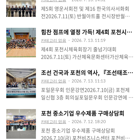
른 경험이었습니다.한탄강이라는 세계적인
니라 전자담배도 사용할 수 없습니다. 시민
한노인회 #포천시지회 #가..
제5회 영운서회전 및 제16 한국의사서화회
자연유산에 첨단 콘텐츠가 더해지니 포천의
여러분의 건강과 쾌적한 보행환경을 위해 지
전2026.7.11(토) 반월아트홀 전시장반월아
밤이 더욱 특별하게 느껴졌습니다. 낮에는 아
정된 금연구역을 꼭 지켜주시길 부탁드립니
트홀 전시장에서 열린 제5회 영운서회전 및
름다운 자연을, 밤에는 빛으로 물든 한탄강을
다.작은 실천이 우리 아이들과 시민 모두의
제16회 한국의사서화회전을 찾아 축하의 인
힘찬 점프에 열정 가득! 제4회 포천시체
즐길 수 있어 포천을 찾는 관광객들에게 또
건강을 지킵니다. 담배 연기 없는 깨끗한 포
사를 드렸습니다.정성으로 완성한 작품들을
하나의 매력적인 명소가 될 것이라는 기대가
카테고리 없음
2026. 7. 13. 11:19
천을 만드는 데 함께해 주시기 바랍니다.#포
둘러보며 붓끝 하나, 먹의 농담 하나에도 오
큽니다.‘테라 판타지아’..
제4회 포천시체육회장기 줄넘기대회
천시 #금연캠페인 #금연거리 #전자담배금지
랜 시간 쌓아온 수련과 작가의 마음이 담겨
2026.7.11(토) 가산체육문화센터가산체육문
#청소년유해환경감시단 #포천시보건소 #교
있음을 느낄 수 있었습니다.좋은 작품을 선보
화센터에서 열린 제4회 포천시체육회장기 줄
육청 #반월런클럽 #건강한포천 #쾌적한도시
여주신 참여 작가 여러분께 감사와 축하의 말
넘기대회를 찾아 참가 선수들과 가족 여러분
조선 건국과 포천의 역사, 『조선태조실록
#경기도의회 #경기도의원 #윤충식
씀을 드리며, 우리 지역의 서예와 서화 문화
께 반갑게 인사드렸습니다.체육관을 가득 채
카테고리 없음
2026. 7. 13. 11:13
가 시민들과 더욱 가까이 호흡하며 이어지기
운 힘찬 구호와 경쾌한 줄넘기 소리만으로도
포일문우회 인문강연2026.7.10(금) 포천제
를 응원하겠습니다.#영우서회전 #한국의사
선수들의 열정이 그대로 전해졌습니다. 그동
일신협 3층 회의실포일문우회 인문강연에 참
서화회전 #서예 #서화 #반월아트홀 #포천문
안 갈고닦은 실력을 마음껏 펼치며 좋은 추억
석해 윤영창 전 경기도의원님의 ‘조선 건국과
화예술 #포천 #경기도의원 #경기도의회 #윤
도 가득 만들었기를 바랍니다.대회를 준비해
포천의 역사’를 되짚어보는 흥미로운 강연을
포천 중소기업 우수제품 구매상담회
충식 #수호1004윤충식
주신 관계자 여러분께 감사드리며, 참가 선수
들었습니다.이날 강연에서는 『조선태조실
카테고리 없음
2026. 7. 12. 18:20
모두의 힘찬 도전을 응원합니다! 👏#포천시
록』에 등장하는 재벽동(滓甓洞)과 철현(鐵
포천 중소기업 우수제품 구매상담회
체육회 #줄넘기대회 #가산체육문화센터 #포
峴)의 위치를 문헌자료와 현장조사, 주민 구
2026.7.10(금) 포천비즈니스센터 포천비즈
천체육 #생활체육 #경기도의원 #경기도의회