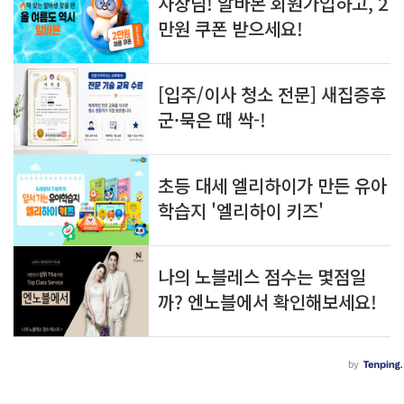
우리 사회의 큰 자산입니다.경기북부의 성장
알
글
도 결국 지역 기업의 경쟁력에서..
아
쓰
두
기
면 
쓸
모
있
는 
정
보
를 
공
유
합
니
다.