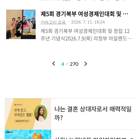
술자료 등을 토대로 추적해 온 연구 결과가
니스센터에서 열린 포천 중소기업 우수제품
#윤충식 #수호1004윤충식
소개됐습니다. 특히 위화도 회군 당시 이성계
구매상담회에 함께했습니다.기업을 운영하는
제5회 경기북부 여성경제인대회 및 창립 1
일가와 포천의 연관성, 설운동 일대가 기록
대표님들과 이야기를 나누다 보면 가장 많이
카테고리 없음
2026. 7. 11. 18:24
속 재벽동일 가능성을 뒷받침하는 자료 등 평
듣는 고민은 좋은 제품을 만들고도 판로를 확
제5회 경기북부 여성경제인대회 및 창립 12
소 쉽게 접하기 어려웠던 이야기에 참석자들
보하는 일이 쉽지 않다는 것입니다. 기술력과
주년 기념식2026.7.9(목) 의정부 아일랜드캐
의 관심이 이어졌습니다.아직 학계와 관계기
품질은 충분하지만, 시장과 연결되는 기회가
슬 2층 그랜드볼룸한국여성경제인협회 경기
관의 추가 검증이 필요한 단계이지만, 지역의
부족해 성장에 어려움을 겪는 기업들이 적지
북부지회가 주최한 제5회 경기북부 여성경제
역사를 문헌 한 줄, 옛 지명 하나, 주민들의 기
않습니다.이번 구매상담회는 지역 기업들이
인대회 및 창립 12주년 기념식에 참석해 축하
억까지 따라가며 오랜 시간 발로 확인해 온
이
다
4
270
공공기관과 민간 구매처를 직접 만나 제품을
의 마음을 전했습니다.이번 행사에서는 창립
과정 자체가 무척 인상 ..
전
음
소개하고 새로운 협력의 가능성을 모색하는
12주년을 기념하는 자리와 함께 여성경제인
실질적인 비즈니스의 장이었습니다. 이러한
유공자 포상, 정부 유관기관 상담회, 여성기
만남이 한 번의 상담으로 끝나는 것이 아니라
업 제품 홍보 전시회 등이 마련되어 경기북부
새로운 계약과 일자리, 그리고 지역경제의 활
인기포스트
여성기업인들의 열정과 성과를 함께 나누는
력으로 이어지기를 기대합니다.포천에는 경
시간이었습니다.기업을 경영한다는 것은 수
쟁력 있는 중소기업이 많이 있습니다. 기업..
많은 선택과 책임을 감당하는 일입니다. 특히
변화하는 경제 환경 속에서도 새로운 시장을
ABOUT
LINK
ADMIN
개척하고, 일자리를 만들며 지역경제를 이끌
ME
어가는 여성경제인 여러분의 도전과 헌신은
admin