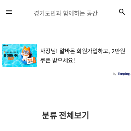
경
검
메뉴
경기도민과 함께하는 공간
기
도
민
과
함
께
하
는
공
간
분류 전체보기