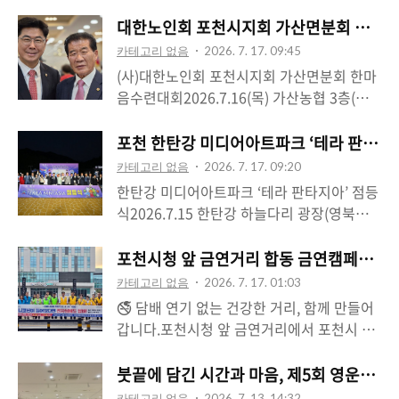
대한노인회 포천시지회 가산면분회 한마음
카테고리 없음
2026. 7. 17. 09:45
(사)대한노인회 포천시지회 가산면분회 한마
음수련대회2026.7.16(목) 가산농협 3층(사)
대한노인회 포천시지회 가산면분회(회장 조
도행) 한마음수련대회에 함께해 어르신들께
포천 한탄강 미디어아트파크 ‘테라 판타지아
감사와 존경의 마음을 전했습니다.오랜 세월
카테고리 없음
2026. 7. 17. 09:20
지역과 가정을 든든히 지켜오신 어르신들이
한탄강 미디어아트파크 ‘테라 판타지아’ 점등
한자리에 모여 서로 안부를 나누고 환하게 웃
식2026.7.15 한탄강 하늘다리 광장(영북면
으시는 모습을 보니 저 역시 큰 힘을 얻었습
비둘기낭길 191)한탄강 미디어아트파크 ‘테
니다. 함께 이야기 나누며 어르신들의 건강과
라 판타지아’ 점등식에 참석해 직접 체험해
포천시청 앞 금연거리 합동 금연캠페인, 건
행복이 무엇보다 소중하다는 것을 다시 한번
보았습니다.해가 저물고 불이 하나둘 켜지자
카테고리 없음
2026. 7. 17. 01:03
마음에 새겼습니다.어르신 한 분 한 분이 더
익숙했던 한탄강의 풍경이 전혀 다른 모습으
🚭 담배 연기 없는 건강한 거리, 함께 만들어
욱 편안하고 행복한 노후를 보내실 수 있도록
로 펼쳐졌습니다. 자연과 빛, 음악, 미디어아
갑니다.포천시청 앞 금연거리에서 포천시 청
현장의 목소리를 꾸준히 듣고, 어르신 복지와
트가 어우러져 걷는 곳마다 새로운 장면이 이
소년유해환경감시단, 포천시보건소, 교육청,
삶의 질 향상을 위해 실질적인 정책으로 보답
어졌고, 단순히 눈으로 보는 전시가 아니라
반월런클럽과 함께 합동 금연캠페인을 진행
붓끝에 담긴 시간과 마음, 제5회 영운서
하겠습니다.항상 건강하시고 웃음 가득한 날
공간 속으로 들어가 함께 호흡하는 듯한 색다
했습니다.금연거리에서는 일반 담배뿐만 아
들이 이어지시길 진심으로 기원드립니다.#대
카테고리 없음
2026. 7. 13. 14:32