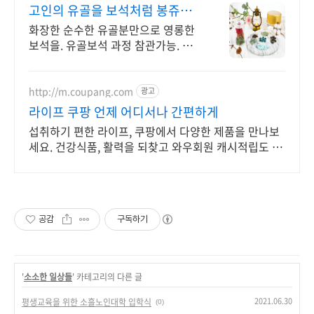
고인의 유골을 보석처럼 봉쥬애
리
화장한 순수한 유골분만으로 영롱한
보석을. 유골보석 과정 참관가능. 카
드가능 사랑하는 사람이 항상 내 옆에
있을 수 있도록, 그리울 땐 언제나 만
질 수 있도록
http://m.coupang.com
광고
라이프 쿠팡 언제 어디서나 간편하게
섭취하기 편한 라이프, 쿠팡에서 다양한 제품을 만나보
세요. 건강식품, 활력을 되찾고 와우회원 캐시적립도 받
으세요.
공감
구독하기
'
소소한 일상들
' 카테고리의 다른 글
2021.06.30
평생교육을 위한 소흘노인대학 입학식
(0)