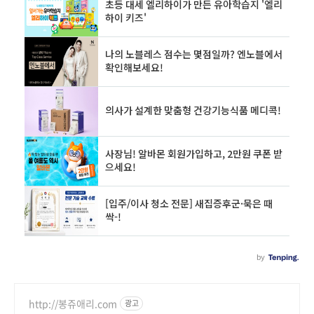
http://봉쥬애리.com
광고