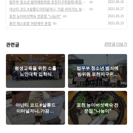
2021.06.16
법무부 청소년 범죄예방위원 포천지구위원회(회장 윤충식), 영중중학교 학교폭력 예방캠페인 실시
(0)
2021.05.27
아난티 코드 #살롱드이터널저니, 가끔 쉬어가는 보너스 트랙
(0)
2021.05.15
포천 능이버섯백숙 전문점 "나능이"
(0)
2021.05.15
퓨전 레스토랑 어반제주 본점
(0)
관련글
관련글 더보기
평생교육을 위한 소흘
법무부 청소년 범죄예
노인대학 입학식
방위원 포천지구위원
회(회장 윤충식), 영중
중학교 학교폭력 예방
캠페인 실시
아난티 코드 #살롱드
포천 능이버섯백숙 전
이터널저니, 가끔 쉬
문점 "나능이"
어가는 보너스 트랙