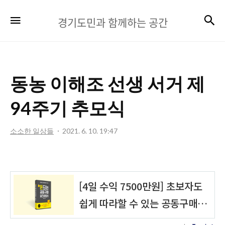
경
검
메뉴
경기도민과 함께하는 공간
기
도
민
동농 이해조 선생 서거 제
과
함
94주기 추모식
께
소소한 일상들
2021. 6. 10. 19:47
하
는
공
간